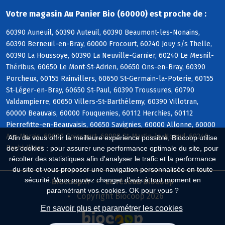
Votre magasin Au Panier Bio (60000) est proche de :
60390 Auneuil, 60390 Auteuil, 60390 Beaumont-les-Nonains,
60390 Berneuil-en-Bray, 60000 Frocourt, 60240 Jouy s/s Thelle,
60390 La Houssoye, 60390 La Neuville-Garnier, 60240 Le Mesnil-
Théribus, 60650 Le Mont-St-Adrien, 60650 Ons-en-Bray, 60390
Porcheux, 60155 Rainvillers, 60650 St-Germain-la-Poterie, 60155
St-Léger-en-Bray, 60650 St-Paul, 60390 Troussures, 60790
Valdampierre, 60650 Villers-St-Barthélemy, 60390 Villotran,
60000 Beauvais, 60000 Fouquenies, 60112 Herchies, 60112
Pierrefitte-en-Beauvaisis, 60650 Savignies, 60000 Allonne, 60000
Aux Marais, 60000 Goincourt, 60000 St-Martin-le-Noeud, 60240
Afin de vous offrir la meilleure expérience possible, Biocoop utilise
Bachivillers
des cookies : pour assurer une performance optimale du site, pour
récolter des statistiques afin d'analyser le trafic et la performance
du site et vous proposer une navigation personnalisée en toute
sécurité. Vous pouvez changer d'avis à tout moment en
Biocoop.fr
Le réseau Biocoop
paramétrant vos cookies. OK pour vous ?
Copyright Biocoop 2026
En savoir plus et paramétrer les cookies