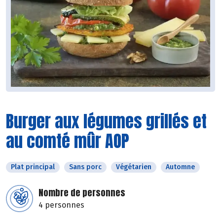
Burger aux légumes grillés et
au comté mûr AOP
Plat principal
Sans porc
Végétarien
Automne
Nombre de personnes
4 personnes