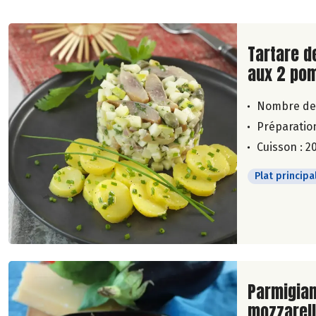
Lire la su
Tartare d
aux 2 po
Nombre de
Préparation
Cuisson : 2
Plat principa
Lire la su
Parmigian
mozzarel