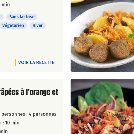
0 min
l
Sans lactose
Végétarien
Hiver
VOIR LA RECETTE
ite de la recette
râpées à l’orange et
 personnes :
4 personnes
 : 10 min
 min