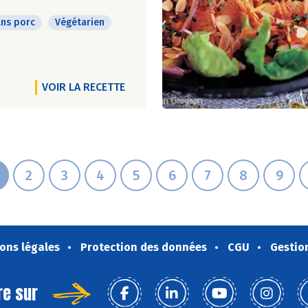
ns porc
Végétarien
VOIR LA RECETTE
2
3
4
5
6
7
8
9
ons légales
Protection des données
CGU
Gestio
re sur