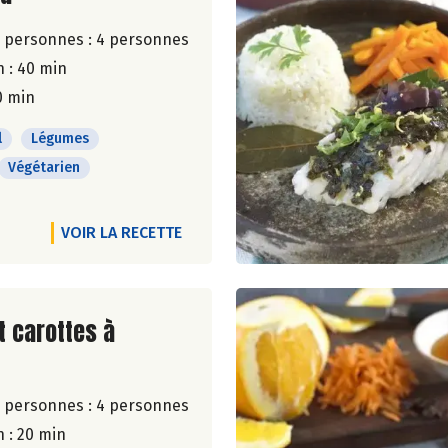
 personnes :
4 personnes
 : 40 min
0 min
l
Légumes
Végétarien
VOIR LA RECETTE
ite de la recette
t carottes à
 personnes :
4 personnes
 : 20 min