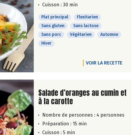
Cuisson : 30 min
Plat principal
Flexitarien
Sans gluten
Sans lactose
Sans porc
Végétarien
Automne
Hiver
VOIR LA RECETTE
Lire la suite de la recette
Salade d’oranges au cumin et
à la carotte
Nombre de personnes :
4 personnes
Préparation : 15 min
Cuisson : 5 min