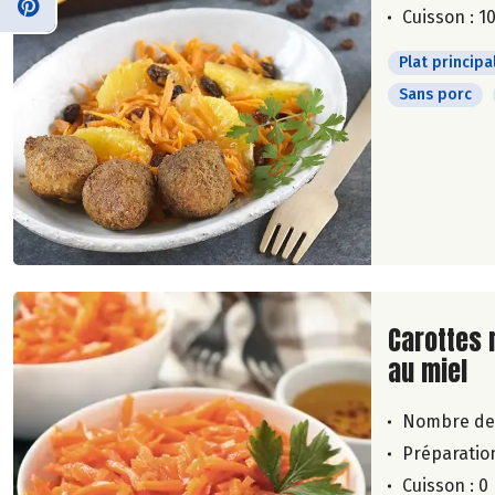
Cuisson : 1
Plat principa
Sans porc
Lire la su
Carottes 
au miel
Nombre de
Préparation
Cuisson : 0