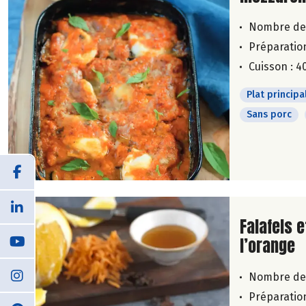
Nombre de
Préparation
Cuisson : 4
Plat principa
Sans porc
Lire la su
Falafels e
l’orange
Nombre de
Préparation