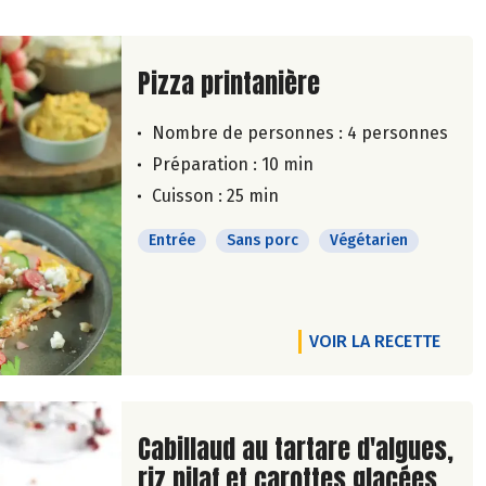
Lire la suite de la recette
Pizza printanière
Nombre de personnes :
4 personnes
Préparation : 10 min
Cuisson : 25 min
Entrée
Sans porc
Végétarien
VOIR LA RECETTE
Lire la suite de la recette
Cabillaud au tartare d'algues,
riz pilaf et carottes glacées