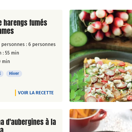
ite de la recette
e harengs fumés
mmes
 personnes :
6 personnes
 : 55 min
0 min
l
Hiver
VOIR LA RECETTE
ite de la recette
a d'aubergines à la
la