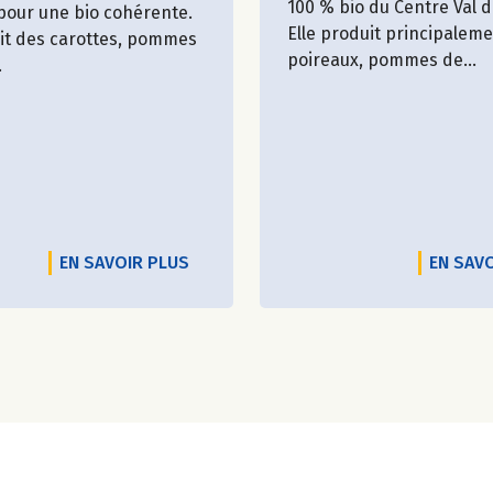
100 % bio du Centre Val d
 pour une bio cohérente.
Elle produit principalem
uit des carottes, pommes
poireaux, pommes de...
.
EN SAVOIR PLUS
EN SAV