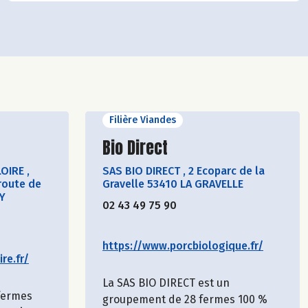
Filière Viandes
cteur
Découvrir le producteur
Bio Direct
LOIRE
,
SAS BIO DIRECT
,
2 Ecoparc de la
route de
Gravelle 53410 LA GRAVELLE
Y
02 43 49 75 90
https://www.porcbiologique.fr/
re.fr/
La SAS BIO DIRECT est un
 fermes
groupement de 28 fermes 100 %