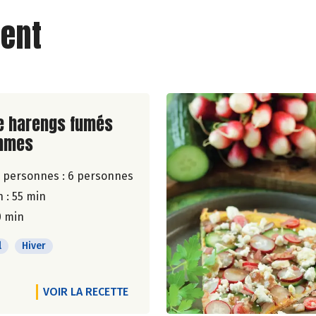
ent
ite de la recette
e harengs fumés
mmes
 personnes :
6 personnes
 : 55 min
0 min
l
Hiver
VOIR LA RECETTE