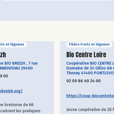
uits et légumes
Filière Fruits et légumes
ir le producteur
Découvrir le produ
izh
Bio Centre Loire
ve BIO BREIZH
,
7 rue
Coopérative BIO CENTRE 
LANDIVISIAU 29400
Domaine de St Gilles 68 
Thenay 41400 PONTLEVO
19 03
02 09 86 40 24 00
obreizh.org/
https://coop-biocentreloi
ve bretonne de 66
Jeune coopérative de 28
cadrant les pratiques