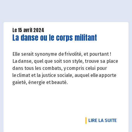
Le 15 avril 2024
Lire la suite de l'article
La danse ou le corps militant
Elle serait synonyme de frivolité, et pourtant !
La danse, quel que soit son style, trouve sa place
dans tous les combats, y compris celui pour
le climat et la justice sociale, auquel elle apporte
gaieté, énergie et beauté.
RTICLE POMMES DE TERRE DE PRIMEUR, RADIS ET COURGETTES 
DE L'A
LIRE LA SUITE