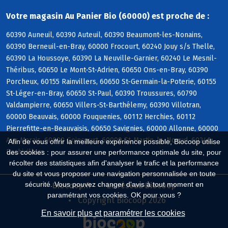
Votre magasin Au Panier Bio (60000) est proche de :
60390 Auneuil, 60390 Auteuil, 60390 Beaumont-les-Nonains,
60390 Berneuil-en-Bray, 60000 Frocourt, 60240 Jouy s/s Thelle,
60390 La Houssoye, 60390 La Neuville-Garnier, 60240 Le Mesnil-
Théribus, 60650 Le Mont-St-Adrien, 60650 Ons-en-Bray, 60390
Porcheux, 60155 Rainvillers, 60650 St-Germain-la-Poterie, 60155
St-Léger-en-Bray, 60650 St-Paul, 60390 Troussures, 60790
Valdampierre, 60650 Villers-St-Barthélemy, 60390 Villotran,
60000 Beauvais, 60000 Fouquenies, 60112 Herchies, 60112
Pierrefitte-en-Beauvaisis, 60650 Savignies, 60000 Allonne, 60000
Aux Marais, 60000 Goincourt, 60000 St-Martin-le-Noeud, 60240
Afin de vous offrir la meilleure expérience possible, Biocoop utilise
Bachivillers
des cookies : pour assurer une performance optimale du site, pour
récolter des statistiques afin d'analyser le trafic et la performance
du site et vous proposer une navigation personnalisée en toute
sécurité. Vous pouvez changer d'avis à tout moment en
Biocoop.fr
Le réseau Biocoop
paramétrant vos cookies. OK pour vous ?
Copyright Biocoop 2026
En savoir plus et paramétrer les cookies