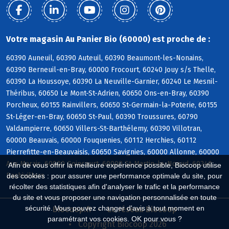
Votre magasin Au Panier Bio (60000) est proche de :
60390 Auneuil, 60390 Auteuil, 60390 Beaumont-les-Nonains,
60390 Berneuil-en-Bray, 60000 Frocourt, 60240 Jouy s/s Thelle,
60390 La Houssoye, 60390 La Neuville-Garnier, 60240 Le Mesnil-
Théribus, 60650 Le Mont-St-Adrien, 60650 Ons-en-Bray, 60390
Porcheux, 60155 Rainvillers, 60650 St-Germain-la-Poterie, 60155
St-Léger-en-Bray, 60650 St-Paul, 60390 Troussures, 60790
Valdampierre, 60650 Villers-St-Barthélemy, 60390 Villotran,
60000 Beauvais, 60000 Fouquenies, 60112 Herchies, 60112
Pierrefitte-en-Beauvaisis, 60650 Savignies, 60000 Allonne, 60000
Aux Marais, 60000 Goincourt, 60000 St-Martin-le-Noeud, 60240
Afin de vous offrir la meilleure expérience possible, Biocoop utilise
Bachivillers
des cookies : pour assurer une performance optimale du site, pour
récolter des statistiques afin d'analyser le trafic et la performance
du site et vous proposer une navigation personnalisée en toute
sécurité. Vous pouvez changer d'avis à tout moment en
Biocoop.fr
Le réseau Biocoop
paramétrant vos cookies. OK pour vous ?
Copyright Biocoop 2026