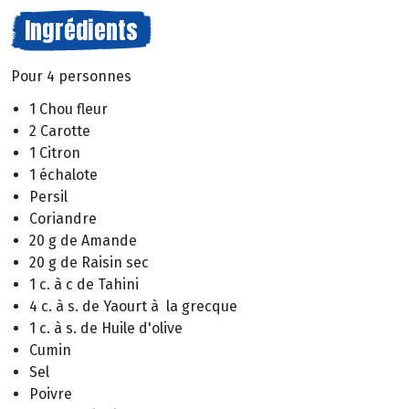
Ingrédients
Pour 4 personnes
1 Chou fleur
2 Carotte
1 Citron
1 échalote
Persil
Coriandre
20 g de Amande
20 g de Raisin sec
1 c. à c de Tahini
4 c. à s. de Yaourt à la grecque
1 c. à s. de Huile d'olive
Cumin
Sel
Poivre