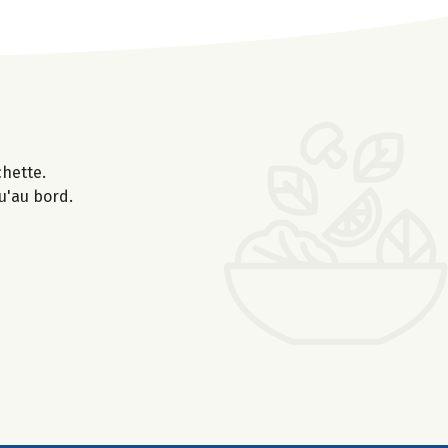
chette.
u'au bord.