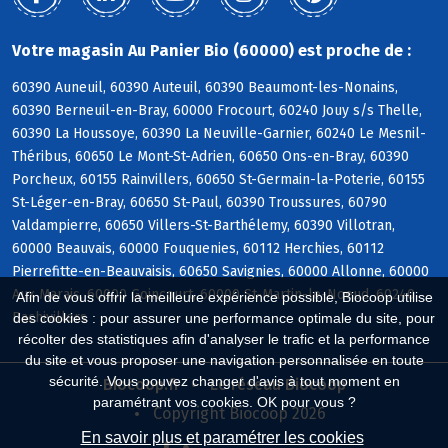
Votre magasin Au Panier Bio (60000) est proche de :
60390 Auneuil, 60390 Auteuil, 60390 Beaumont-les-Nonains,
60390 Berneuil-en-Bray, 60000 Frocourt, 60240 Jouy s/s Thelle,
60390 La Houssoye, 60390 La Neuville-Garnier, 60240 Le Mesnil-
Théribus, 60650 Le Mont-St-Adrien, 60650 Ons-en-Bray, 60390
Porcheux, 60155 Rainvillers, 60650 St-Germain-la-Poterie, 60155
St-Léger-en-Bray, 60650 St-Paul, 60390 Troussures, 60790
Valdampierre, 60650 Villers-St-Barthélemy, 60390 Villotran,
60000 Beauvais, 60000 Fouquenies, 60112 Herchies, 60112
Pierrefitte-en-Beauvaisis, 60650 Savignies, 60000 Allonne, 60000
Aux Marais, 60000 Goincourt, 60000 St-Martin-le-Noeud, 60240
Afin de vous offrir la meilleure expérience possible, Biocoop utilise
Bachivillers
des cookies : pour assurer une performance optimale du site, pour
récolter des statistiques afin d'analyser le trafic et la performance
du site et vous proposer une navigation personnalisée en toute
sécurité. Vous pouvez changer d'avis à tout moment en
Biocoop.fr
Le réseau Biocoop
paramétrant vos cookies. OK pour vous ?
Copyright Biocoop 2026
En savoir plus et paramétrer les cookies