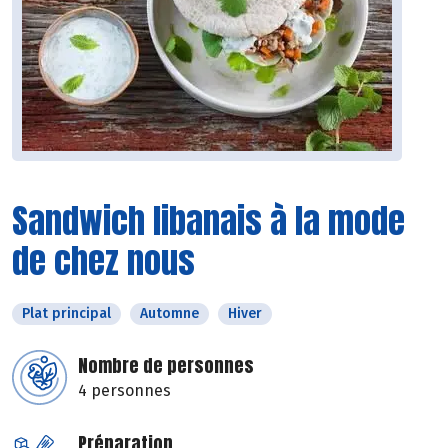
Sandwich libanais à la mode
de chez nous
Plat principal
Automne
Hiver
Nombre de personnes
4 personnes
Préparation