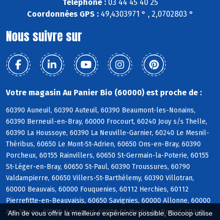
Téléphone :
03 44 45 40 25
Coordonnées GPS :
49,4303971 ° , 2,0702803 °
Nous suivre sur
Votre magasin Au Panier Bio (60000) est proche de :
60390 Auneuil, 60390 Auteuil, 60390 Beaumont-les-Nonains,
60390 Berneuil-en-Bray, 60000 Frocourt, 60240 Jouy s/s Thelle,
60390 La Houssoye, 60390 La Neuville-Garnier, 60240 Le Mesnil-
Théribus, 60650 Le Mont-St-Adrien, 60650 Ons-en-Bray, 60390
Porcheux, 60155 Rainvillers, 60650 St-Germain-la-Poterie, 60155
St-Léger-en-Bray, 60650 St-Paul, 60390 Troussures, 60790
Valdampierre, 60650 Villers-St-Barthélemy, 60390 Villotran,
60000 Beauvais, 60000 Fouquenies, 60112 Herchies, 60112
Pierrefitte-en-Beauvaisis, 60650 Savignies, 60000 Allonne, 60000
Aux Marais, 60000 Goincourt, 60000 St-Martin-le-Noeud, 60240
Afin de vous offrir la meilleure expérience possible, Biocoop utilise