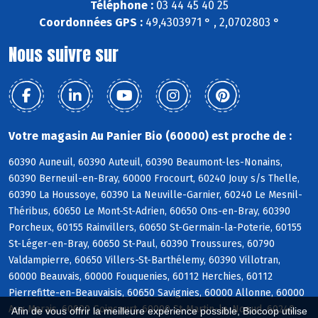
Téléphone :
03 44 45 40 25
Coordonnées GPS :
49,4303971 ° , 2,0702803 °
Nous suivre sur
Votre magasin Au Panier Bio (60000) est proche de :
60390 Auneuil, 60390 Auteuil, 60390 Beaumont-les-Nonains,
60390 Berneuil-en-Bray, 60000 Frocourt, 60240 Jouy s/s Thelle,
60390 La Houssoye, 60390 La Neuville-Garnier, 60240 Le Mesnil-
Théribus, 60650 Le Mont-St-Adrien, 60650 Ons-en-Bray, 60390
Porcheux, 60155 Rainvillers, 60650 St-Germain-la-Poterie, 60155
St-Léger-en-Bray, 60650 St-Paul, 60390 Troussures, 60790
Valdampierre, 60650 Villers-St-Barthélemy, 60390 Villotran,
60000 Beauvais, 60000 Fouquenies, 60112 Herchies, 60112
Pierrefitte-en-Beauvaisis, 60650 Savignies, 60000 Allonne, 60000
Aux Marais, 60000 Goincourt, 60000 St-Martin-le-Noeud, 60240
Afin de vous offrir la meilleure expérience possible, Biocoop utilise