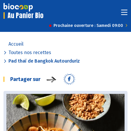
Au Panier Bio
Prochaine ouverture : Samedi 09:00
Accueil
Toutes nos recettes
Pad thaï de Bangkok Autourduriz
Partager sur