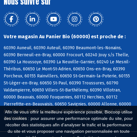
Nous suivre sur
Votre magasin Au Panier Bio (60000) est proche de :
60390 Auneuil, 60390 Auteuil, 60390 Beaumont-les-Nonains,
60390 Berneuil-en-Bray, 60000 Frocourt, 60240 Jouy s/s Thelle,
60390 La Houssoye, 60390 La Neuville-Garnier, 60240 Le Mesnil-
Théribus, 60650 Le Mont-St-Adrien, 60650 Ons-en-Bray, 60390
Porcheux, 60155 Rainvillers, 60650 St-Germain-la-Poterie, 60155
St-Léger-en-Bray, 60650 St-Paul, 60390 Troussures, 60790
Valdampierre, 60650 Villers-St-Barthélemy, 60390 Villotran,
60000 Beauvais, 60000 Fouquenies, 60112 Herchies, 60112
Pierrefitte-en-Beauvaisis, 60650 Savignies, 60000 Allonne, 60000
Aux Marais, 60000 Goincourt, 60000 St-Martin-le-Noeud, 60240
Afin de vous offrir la meilleure expérience possible, Biocoop utilise
Bachivillers
des cookies : pour assurer une performance optimale du site, pour
récolter des statistiques afin d'analyser le trafic et la performance
du site et vous proposer une navigation personnalisée en toute