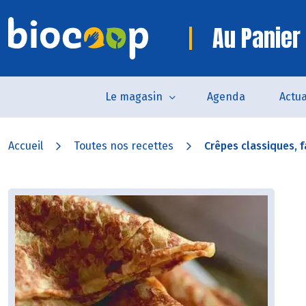
Au Panier 
Le magasin
Agenda
Actua
Accueil
Toutes nos recettes
Crêpes classiques, fa