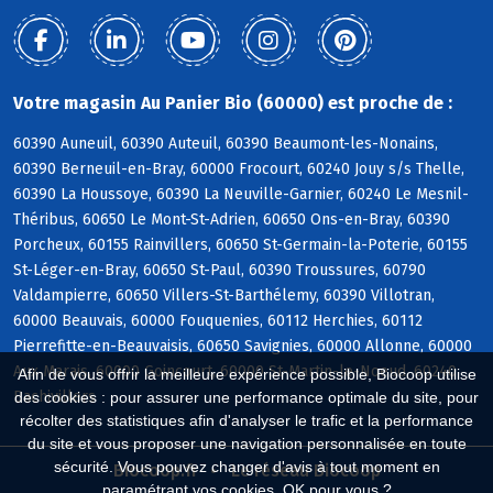
Votre magasin Au Panier Bio (60000) est proche de :
60390 Auneuil, 60390 Auteuil, 60390 Beaumont-les-Nonains,
60390 Berneuil-en-Bray, 60000 Frocourt, 60240 Jouy s/s Thelle,
60390 La Houssoye, 60390 La Neuville-Garnier, 60240 Le Mesnil-
Théribus, 60650 Le Mont-St-Adrien, 60650 Ons-en-Bray, 60390
Porcheux, 60155 Rainvillers, 60650 St-Germain-la-Poterie, 60155
St-Léger-en-Bray, 60650 St-Paul, 60390 Troussures, 60790
Valdampierre, 60650 Villers-St-Barthélemy, 60390 Villotran,
60000 Beauvais, 60000 Fouquenies, 60112 Herchies, 60112
Pierrefitte-en-Beauvaisis, 60650 Savignies, 60000 Allonne, 60000
Aux Marais, 60000 Goincourt, 60000 St-Martin-le-Noeud, 60240
Afin de vous offrir la meilleure expérience possible, Biocoop utilise
Bachivillers
des cookies : pour assurer une performance optimale du site, pour
récolter des statistiques afin d'analyser le trafic et la performance
du site et vous proposer une navigation personnalisée en toute
sécurité. Vous pouvez changer d'avis à tout moment en
Biocoop.fr
Le réseau Biocoop
paramétrant vos cookies. OK pour vous ?