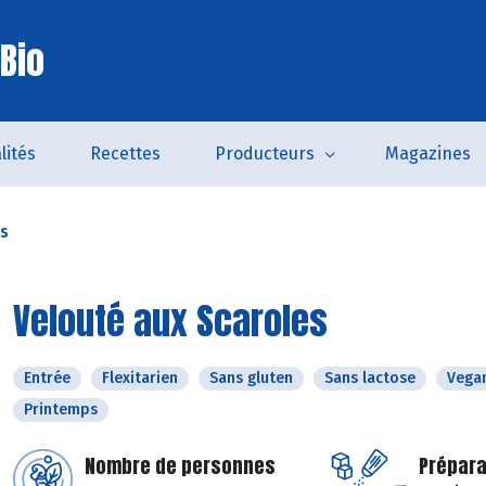
Bio
lités
Recettes
Producteurs
Magazines
es
Velouté aux Scaroles
Entrée
Flexitarien
Sans gluten
Sans lactose
Vega
Printemps
Nombre de personnes
Prépara