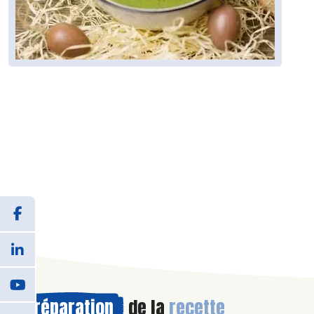
Préparation
de la
recette