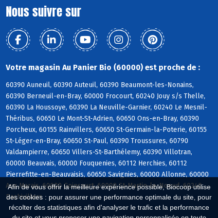
Nous suivre sur
Votre magasin Au Panier Bio (60000) est proche de :
60390 Auneuil, 60390 Auteuil, 60390 Beaumont-les-Nonains,
60390 Berneuil-en-Bray, 60000 Frocourt, 60240 Jouy s/s Thelle,
60390 La Houssoye, 60390 La Neuville-Garnier, 60240 Le Mesnil-
Théribus, 60650 Le Mont-St-Adrien, 60650 Ons-en-Bray, 60390
Porcheux, 60155 Rainvillers, 60650 St-Germain-la-Poterie, 60155
St-Léger-en-Bray, 60650 St-Paul, 60390 Troussures, 60790
Valdampierre, 60650 Villers-St-Barthélemy, 60390 Villotran,
60000 Beauvais, 60000 Fouquenies, 60112 Herchies, 60112
Pierrefitte-en-Beauvaisis, 60650 Savignies, 60000 Allonne, 60000
Aux Marais, 60000 Goincourt, 60000 St-Martin-le-Noeud, 60240
Afin de vous offrir la meilleure expérience possible, Biocoop utilise
Bachivillers
des cookies : pour assurer une performance optimale du site, pour
récolter des statistiques afin d'analyser le trafic et la performance
du site et vous proposer une navigation personnalisée en toute