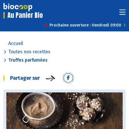
Au Panier Bio
Prochaine ouverture : Vendredi 09:00
Accueil
Toutes nos recettes
Truffes parfumées
Partager sur