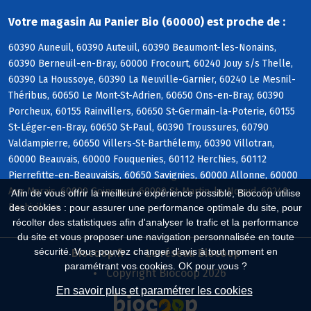
Votre magasin Au Panier Bio (60000) est proche de :
60390 Auneuil, 60390 Auteuil, 60390 Beaumont-les-Nonains,
60390 Berneuil-en-Bray, 60000 Frocourt, 60240 Jouy s/s Thelle,
60390 La Houssoye, 60390 La Neuville-Garnier, 60240 Le Mesnil-
Théribus, 60650 Le Mont-St-Adrien, 60650 Ons-en-Bray, 60390
Porcheux, 60155 Rainvillers, 60650 St-Germain-la-Poterie, 60155
St-Léger-en-Bray, 60650 St-Paul, 60390 Troussures, 60790
Valdampierre, 60650 Villers-St-Barthélemy, 60390 Villotran,
60000 Beauvais, 60000 Fouquenies, 60112 Herchies, 60112
Pierrefitte-en-Beauvaisis, 60650 Savignies, 60000 Allonne, 60000
Aux Marais, 60000 Goincourt, 60000 St-Martin-le-Noeud, 60240
Afin de vous offrir la meilleure expérience possible, Biocoop utilise
Bachivillers
des cookies : pour assurer une performance optimale du site, pour
récolter des statistiques afin d'analyser le trafic et la performance
du site et vous proposer une navigation personnalisée en toute
sécurité. Vous pouvez changer d'avis à tout moment en
Biocoop.fr
Le réseau Biocoop
paramétrant vos cookies. OK pour vous ?
Copyright Biocoop 2026
En savoir plus et paramétrer les cookies