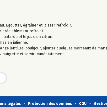
u. Égoutter, égrainer et laisser refroidir.
ur préalablement refroidi.
 moutarde et le jus d’un citron.
mes en julienne.
lange lentilles-boulgour, ajouter quelques morceaux de ma
vinaigrette et servir immédiatement.
ons légales
Protection des données
CGU
Gestio