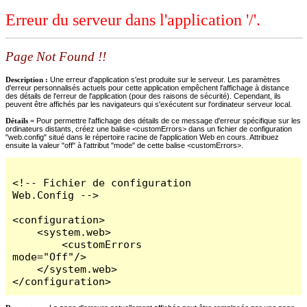
Erreur du serveur dans l'application '/'.
Page Not Found !!
Description :
Une erreur d'application s'est produite sur le serveur. Les paramètres
d'erreur personnalisés actuels pour cette application empêchent l'affichage à distance
des détails de l'erreur de l'application (pour des raisons de sécurité). Cependant, ils
peuvent être affichés par les navigateurs qui s'exécutent sur l'ordinateur serveur local.
Détails =
Pour permettre l'affichage des détails de ce message d'erreur spécifique sur les
ordinateurs distants, créez une balise <customErrors> dans un fichier de configuration
"web.config" situé dans le répertoire racine de l'application Web en cours. Attribuez
ensuite la valeur "off" à l'attribut "mode" de cette balise <customErrors>.
<!-- Fichier de configuration 
Web.Config -->

<configuration>

    <system.web>

        <customErrors 
mode="Off"/>

    </system.web>

</configuration>