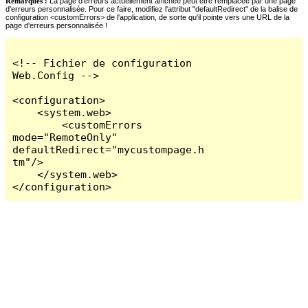
Remarques :
La page d'erreurs actuellement affichée peut être remplacée par une page
d'erreurs personnalisée. Pour ce faire, modifiez l'attribut "defaultRedirect" de la balise de
configuration <customErrors> de l'application, de sorte qu'il pointe vers une URL de la
page d'erreurs personnalisée !
<!-- Fichier de configuration 
Web.Config -->

<configuration>

    <system.web>

        <customErrors 
mode="RemoteOnly" 
defaultRedirect="mycustompage.h
tm"/>

    </system.web>

</configuration>