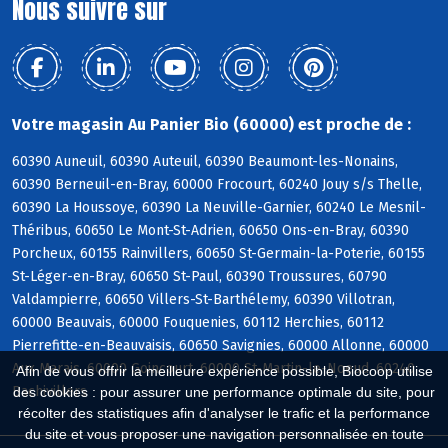
Nous suivre sur
Votre magasin Au Panier Bio (60000) est proche de :
60390 Auneuil, 60390 Auteuil, 60390 Beaumont-les-Nonains,
60390 Berneuil-en-Bray, 60000 Frocourt, 60240 Jouy s/s Thelle,
60390 La Houssoye, 60390 La Neuville-Garnier, 60240 Le Mesnil-
Théribus, 60650 Le Mont-St-Adrien, 60650 Ons-en-Bray, 60390
Porcheux, 60155 Rainvillers, 60650 St-Germain-la-Poterie, 60155
St-Léger-en-Bray, 60650 St-Paul, 60390 Troussures, 60790
Valdampierre, 60650 Villers-St-Barthélemy, 60390 Villotran,
60000 Beauvais, 60000 Fouquenies, 60112 Herchies, 60112
Pierrefitte-en-Beauvaisis, 60650 Savignies, 60000 Allonne, 60000
Aux Marais, 60000 Goincourt, 60000 St-Martin-le-Noeud, 60240
Afin de vous offrir la meilleure expérience possible, Biocoop utilise
Bachivillers
des cookies : pour assurer une performance optimale du site, pour
récolter des statistiques afin d'analyser le trafic et la performance
du site et vous proposer une navigation personnalisée en toute