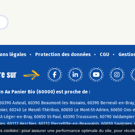
ons légales
Protection des données
CGU
Gestio
re sur
n Au Panier Bio (60000) est proche de :
 60390 Auteuil, 60390 Beaumont-les-Nonains, 60390 Berneuil-en-Bray,
nier, 60240 Le Mesnil-Théribus, 60650 Le Mont-St-Adrien, 60650 Ons-e
St-Léger-en-Bray, 60650 St-Paul, 60390 Troussures, 60790 Valdampierr
s, 60112 Herchies, 60112 Pierrefitte-en-Beauvaisis, 60650 Savignies,
, 60240 Bachivillers
es cookies : pour assurer une performance optimale du site, pour récolter