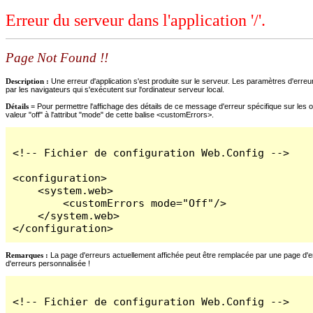
Erreur du serveur dans l'application '/'.
Page Not Found !!
Description :
Une erreur d'application s'est produite sur le serveur. Les paramètres d'erreur
par les navigateurs qui s'exécutent sur l'ordinateur serveur local.
Détails =
Pour permettre l'affichage des détails de ce message d'erreur spécifique sur les o
valeur "off" à l'attribut "mode" de cette balise <customErrors>.
<!-- Fichier de configuration Web.Config -->

<configuration>

    <system.web>

        <customErrors mode="Off"/>

    </system.web>

</configuration>
Remarques :
La page d'erreurs actuellement affichée peut être remplacée par une page d'erre
d'erreurs personnalisée !
<!-- Fichier de configuration Web.Config -->
