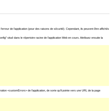
l'erreur de l'application (pour des raisons de sécurité). Cependant, ils peuvent être affichés
fig" situé dans le répertoire racine de l'application Web en cours. Attribuez ensuite la
uration <customErrors> de l'application, de sorte qu'il pointe vers une URL de la page