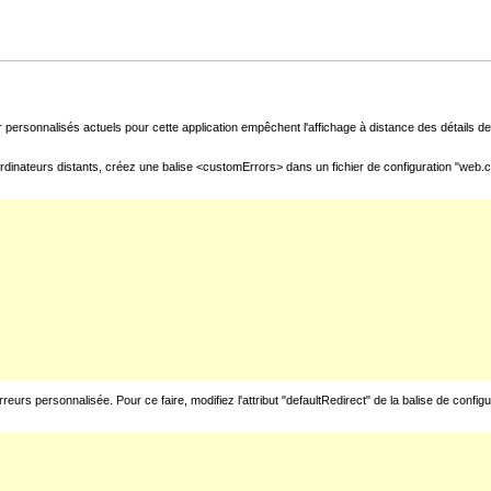
 personnalisés actuels pour cette application empêchent l'affichage à distance des détails de 
rdinateurs distants, créez une balise <customErrors> dans un fichier de configuration "web.con
urs personnalisée. Pour ce faire, modifiez l'attribut "defaultRedirect" de la balise de config