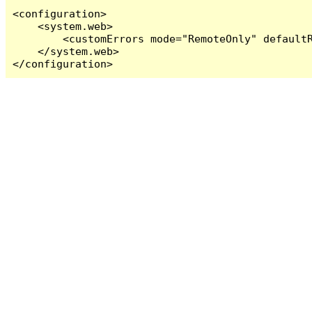
<configuration>

    <system.web>

        <customErrors mode="RemoteOnly" defaultR
    </system.web>

</configuration>