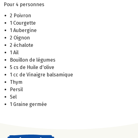
Pour 4 personnes
2 Poivron
1 Courgette
1 Aubergine
2 Oignon
2 échalote
1 Ail
Bouillon de légumes
5 cs de Huile d'olive
1 cc de Vinaigre balsamique
Thym
Persil
Sel
1 Graine germée