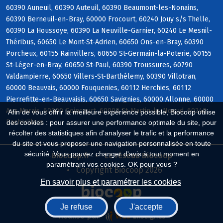
60390 Auneuil, 60390 Auteuil, 60390 Beaumont-les-Nonains,
60390 Berneuil-en-Bray, 60000 Frocourt, 60240 Jouy s/s Thelle,
60390 La Houssoye, 60390 La Neuville-Garnier, 60240 Le Mesnil-
Théribus, 60650 Le Mont-St-Adrien, 60650 Ons-en-Bray, 60390
Porcheux, 60155 Rainvillers, 60650 St-Germain-la-Poterie, 60155
St-Léger-en-Bray, 60650 St-Paul, 60390 Troussures, 60790
Valdampierre, 60650 Villers-St-Barthélemy, 60390 Villotran,
60000 Beauvais, 60000 Fouquenies, 60112 Herchies, 60112
Pierrefitte-en-Beauvaisis, 60650 Savignies, 60000 Allonne, 60000
Aux Marais, 60000 Goincourt, 60000 St-Martin-le-Noeud, 60240
Afin de vous offrir la meilleure expérience possible, Biocoop utilise
Bachivillers
des cookies : pour assurer une performance optimale du site, pour
récolter des statistiques afin d'analyser le trafic et la performance
du site et vous proposer une navigation personnalisée en toute
sécurité. Vous pouvez changer d'avis à tout moment en
Biocoop.fr
Le réseau Biocoop
paramétrant vos cookies. OK pour vous ?
Copyright Biocoop 2026
En savoir plus et paramétrer les cookies
Je refuse
J'accepte
Réalisé par