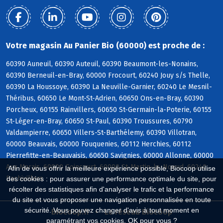
Votre magasin Au Panier Bio (60000) est proche de :
60390 Auneuil, 60390 Auteuil, 60390 Beaumont-les-Nonains,
60390 Berneuil-en-Bray, 60000 Frocourt, 60240 Jouy s/s Thelle,
60390 La Houssoye, 60390 La Neuville-Garnier, 60240 Le Mesnil-
Théribus, 60650 Le Mont-St-Adrien, 60650 Ons-en-Bray, 60390
Porcheux, 60155 Rainvillers, 60650 St-Germain-la-Poterie, 60155
St-Léger-en-Bray, 60650 St-Paul, 60390 Troussures, 60790
Valdampierre, 60650 Villers-St-Barthélemy, 60390 Villotran,
60000 Beauvais, 60000 Fouquenies, 60112 Herchies, 60112
Pierrefitte-en-Beauvaisis, 60650 Savignies, 60000 Allonne, 60000
Aux Marais, 60000 Goincourt, 60000 St-Martin-le-Noeud, 60240
Afin de vous offrir la meilleure expérience possible, Biocoop utilise
Bachivillers
des cookies : pour assurer une performance optimale du site, pour
récolter des statistiques afin d'analyser le trafic et la performance
du site et vous proposer une navigation personnalisée en toute
sécurité. Vous pouvez changer d'avis à tout moment en
Biocoop.fr
Le réseau Biocoop
paramétrant vos cookies. OK pour vous ?