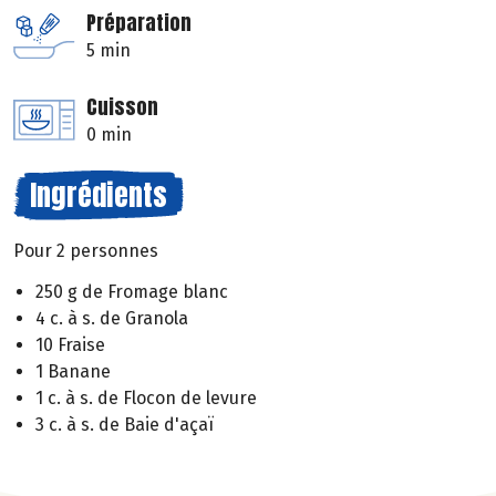
Préparation
5 min
Cuisson
0 min
Ingrédients
Pour 2 personnes
250 g de Fromage blanc
4 c. à s. de Granola
10 Fraise
1 Banane
1 c. à s. de Flocon de levure
3 c. à s. de Baie d'açaï