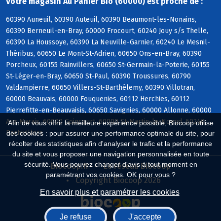
Votre magasin Au Panier Bio (60000) est proche de :
60390 Auneuil, 60390 Auteuil, 60390 Beaumont-les-Nonains,
60390 Berneuil-en-Bray, 60000 Frocourt, 60240 Jouy s/s Thelle,
60390 La Houssoye, 60390 La Neuville-Garnier, 60240 Le Mesnil-
Théribus, 60650 Le Mont-St-Adrien, 60650 Ons-en-Bray, 60390
Porcheux, 60155 Rainvillers, 60650 St-Germain-la-Poterie, 60155
St-Léger-en-Bray, 60650 St-Paul, 60390 Troussures, 60790
Valdampierre, 60650 Villers-St-Barthélemy, 60390 Villotran,
60000 Beauvais, 60000 Fouquenies, 60112 Herchies, 60112
Pierrefitte-en-Beauvaisis, 60650 Savignies, 60000 Allonne, 60000
Aux Marais, 60000 Goincourt, 60000 St-Martin-le-Noeud, 60240
Afin de vous offrir la meilleure expérience possible, Biocoop utilise
Bachivillers
des cookies : pour assurer une performance optimale du site, pour
récolter des statistiques afin d'analyser le trafic et la performance
du site et vous proposer une navigation personnalisée en toute
sécurité. Vous pouvez changer d'avis à tout moment en
Biocoop.fr
Le réseau Biocoop
paramétrant vos cookies. OK pour vous ?
Copyright Biocoop 2026
En savoir plus et paramétrer les cookies
Je refuse
J'accepte