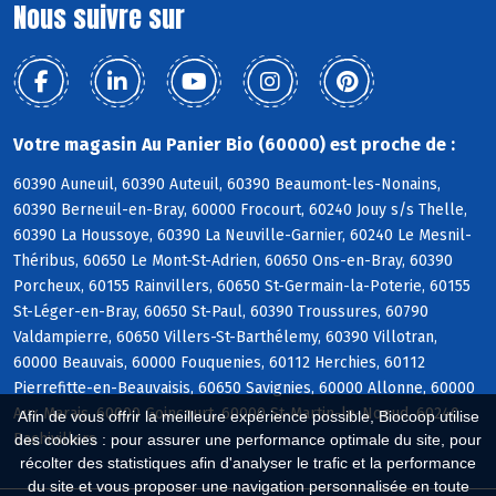
Nous suivre sur
Votre magasin Au Panier Bio (60000) est proche de :
60390 Auneuil, 60390 Auteuil, 60390 Beaumont-les-Nonains,
60390 Berneuil-en-Bray, 60000 Frocourt, 60240 Jouy s/s Thelle,
60390 La Houssoye, 60390 La Neuville-Garnier, 60240 Le Mesnil-
Théribus, 60650 Le Mont-St-Adrien, 60650 Ons-en-Bray, 60390
Porcheux, 60155 Rainvillers, 60650 St-Germain-la-Poterie, 60155
St-Léger-en-Bray, 60650 St-Paul, 60390 Troussures, 60790
Valdampierre, 60650 Villers-St-Barthélemy, 60390 Villotran,
60000 Beauvais, 60000 Fouquenies, 60112 Herchies, 60112
Pierrefitte-en-Beauvaisis, 60650 Savignies, 60000 Allonne, 60000
Aux Marais, 60000 Goincourt, 60000 St-Martin-le-Noeud, 60240
Afin de vous offrir la meilleure expérience possible, Biocoop utilise
Bachivillers
des cookies : pour assurer une performance optimale du site, pour
récolter des statistiques afin d'analyser le trafic et la performance
du site et vous proposer une navigation personnalisée en toute