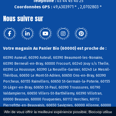
Téléphone :
03 44 45 40 25
Coordonnées GPS :
49,4303971 ° , 2,0702803 °
Nous suivre sur
Votre magasin Au Panier Bio (60000) est proche de :
60390 Auneuil, 60390 Auteuil, 60390 Beaumont-les-Nonains,
60390 Berneuil-en-Bray, 60000 Frocourt, 60240 Jouy s/s Thelle,
60390 La Houssoye, 60390 La Neuville-Garnier, 60240 Le Mesnil-
Théribus, 60650 Le Mont-St-Adrien, 60650 Ons-en-Bray, 60390
Porcheux, 60155 Rainvillers, 60650 St-Germain-la-Poterie, 60155
St-Léger-en-Bray, 60650 St-Paul, 60390 Troussures, 60790
Valdampierre, 60650 Villers-St-Barthélemy, 60390 Villotran,
60000 Beauvais, 60000 Fouquenies, 60112 Herchies, 60112
Pierrefitte-en-Beauvaisis, 60650 Savignies, 60000 Allonne, 60000
Aux Marais, 60000 Goincourt, 60000 St-Martin-le-Noeud, 60240
Afin de vous offrir la meilleure expérience possible, Biocoop utilise