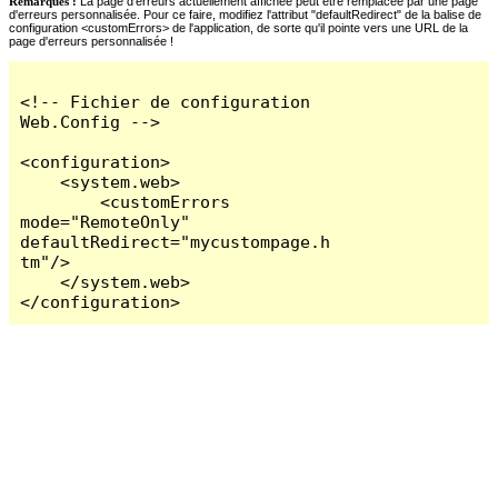
Remarques :
La page d'erreurs actuellement affichée peut être remplacée par une page
d'erreurs personnalisée. Pour ce faire, modifiez l'attribut "defaultRedirect" de la balise de
configuration <customErrors> de l'application, de sorte qu'il pointe vers une URL de la
page d'erreurs personnalisée !
<!-- Fichier de configuration 
Web.Config -->

<configuration>

    <system.web>

        <customErrors 
mode="RemoteOnly" 
defaultRedirect="mycustompage.h
tm"/>

    </system.web>

</configuration>