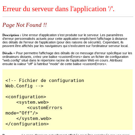
Erreur du serveur dans l'application '/'.
Page Not Found !!
Description :
Une erreur d'application s'est produite sur le serveur. Les paramètres
d'erreur personnalisés actuels pour cette application empêchent l'affichage à distance
des détails de l'erreur de l'application (pour des raisons de sécurité). Cependant, ils
peuvent être affichés par les navigateurs qui s'exécutent sur l'ordinateur serveur local.
Détails =
Pour permettre l'affichage des détails de ce message d'erreur spécifique sur les
ordinateurs distants, créez une balise <customErrors> dans un fichier de configuration
"web.config" situé dans le répertoire racine de l'application Web en cours. Attribuez
ensuite la valeur "off" à l'attribut "mode" de cette balise <customErrors>.
<!-- Fichier de configuration 
Web.Config -->

<configuration>

    <system.web>

        <customErrors 
mode="Off"/>

    </system.web>

</configuration>