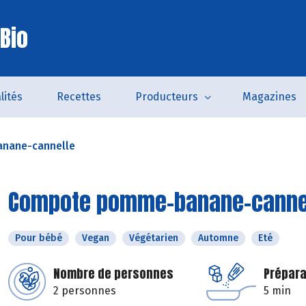
Bio
lités
Recettes
Producteurs
Magazines
nane-cannelle
Compote pomme-banane-canne
Pour bébé
Vegan
Végétarien
Automne
Eté
Nombre de personnes
Prépara
2 personnes
5 min