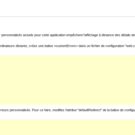
 personnalisés actuels pour cette application empêchent l'affichage à distance des détails de 
rdinateurs distants, créez une balise <customErrors> dans un fichier de configuration "web.con
urs personnalisée. Pour ce faire, modifiez l'attribut "defaultRedirect" de la balise de config