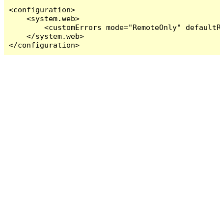
<configuration>

    <system.web>

        <customErrors mode="RemoteOnly" defaultR
    </system.web>

</configuration>