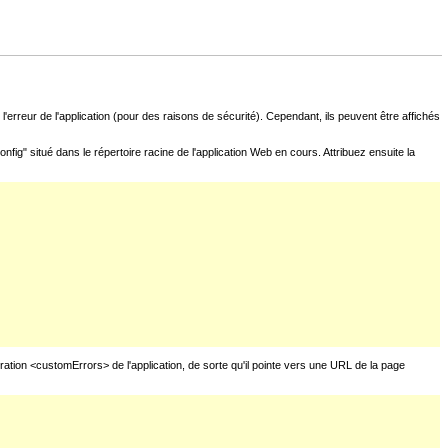
l'erreur de l'application (pour des raisons de sécurité). Cependant, ils peuvent être affichés
fig" situé dans le répertoire racine de l'application Web en cours. Attribuez ensuite la
uration <customErrors> de l'application, de sorte qu'il pointe vers une URL de la page