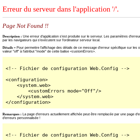
Erreur du serveur dans l'application '/'.
Page Not Found !!
Description :
Une erreur d'application s'est produite sur le serveur. Les paramètres d'erreur
par les navigateurs qui s'exécutent sur l'ordinateur serveur local.
Détails =
Pour permettre l'affichage des détails de ce message d'erreur spécifique sur les o
valeur "off" à l'attribut "mode" de cette balise <customErrors>.
<!-- Fichier de configuration Web.Config -->

<configuration>

    <system.web>

        <customErrors mode="Off"/>

    </system.web>

</configuration>
Remarques :
La page d'erreurs actuellement affichée peut être remplacée par une page d'erre
d'erreurs personnalisée !
<!-- Fichier de configuration Web.Config -->
