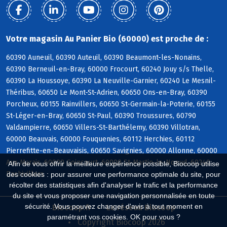
Votre magasin Au Panier Bio (60000) est proche de :
60390 Auneuil, 60390 Auteuil, 60390 Beaumont-les-Nonains,
60390 Berneuil-en-Bray, 60000 Frocourt, 60240 Jouy s/s Thelle,
60390 La Houssoye, 60390 La Neuville-Garnier, 60240 Le Mesnil-
Théribus, 60650 Le Mont-St-Adrien, 60650 Ons-en-Bray, 60390
Porcheux, 60155 Rainvillers, 60650 St-Germain-la-Poterie, 60155
St-Léger-en-Bray, 60650 St-Paul, 60390 Troussures, 60790
Valdampierre, 60650 Villers-St-Barthélemy, 60390 Villotran,
60000 Beauvais, 60000 Fouquenies, 60112 Herchies, 60112
Pierrefitte-en-Beauvaisis, 60650 Savignies, 60000 Allonne, 60000
Aux Marais, 60000 Goincourt, 60000 St-Martin-le-Noeud, 60240
Afin de vous offrir la meilleure expérience possible, Biocoop utilise
Bachivillers
des cookies : pour assurer une performance optimale du site, pour
récolter des statistiques afin d'analyser le trafic et la performance
du site et vous proposer une navigation personnalisée en toute
sécurité. Vous pouvez changer d'avis à tout moment en
Biocoop.fr
Le réseau Biocoop
paramétrant vos cookies. OK pour vous ?
Copyright Biocoop 2026