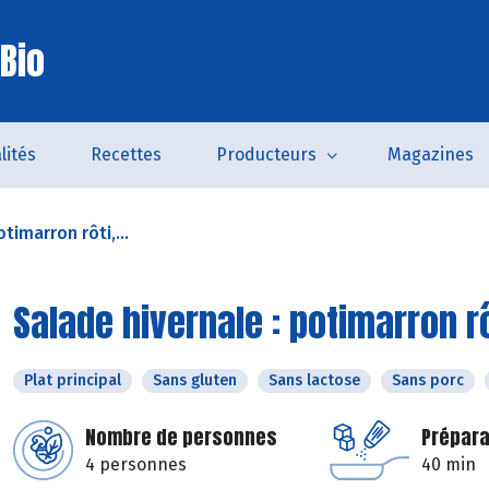
Bio
lités
Recettes
Producteurs
Magazines
timarron rôti,...
Salade hivernale : potimarron rô
Plat principal
Sans gluten
Sans lactose
Sans porc
Nombre de personnes
Prépara
4 personnes
40 min