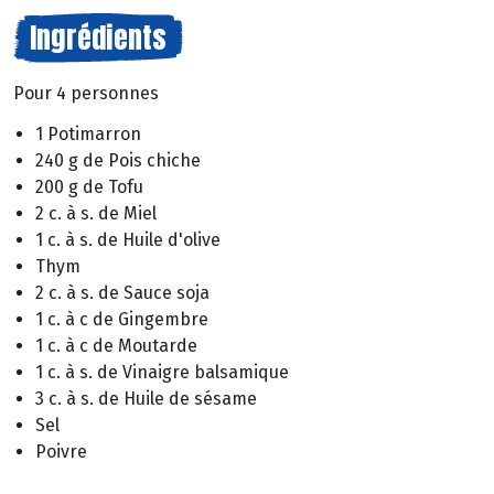
Ingrédients
Pour 4 personnes
1 Potimarron
240 g de Pois chiche
200 g de Tofu
2 c. à s. de Miel
1 c. à s. de Huile d'olive
Thym
2 c. à s. de Sauce soja
1 c. à c de Gingembre
1 c. à c de Moutarde
1 c. à s. de Vinaigre balsamique
3 c. à s. de Huile de sésame
Sel
Poivre