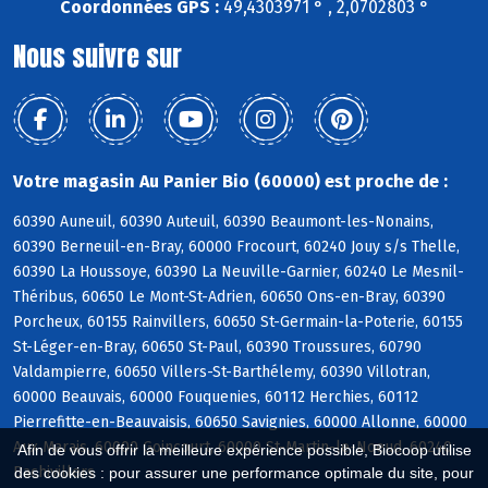
Coordonnées GPS :
49,4303971 ° , 2,0702803 °
Nous suivre sur
Votre magasin Au Panier Bio (60000) est proche de :
60390 Auneuil, 60390 Auteuil, 60390 Beaumont-les-Nonains,
60390 Berneuil-en-Bray, 60000 Frocourt, 60240 Jouy s/s Thelle,
60390 La Houssoye, 60390 La Neuville-Garnier, 60240 Le Mesnil-
Théribus, 60650 Le Mont-St-Adrien, 60650 Ons-en-Bray, 60390
Porcheux, 60155 Rainvillers, 60650 St-Germain-la-Poterie, 60155
St-Léger-en-Bray, 60650 St-Paul, 60390 Troussures, 60790
Valdampierre, 60650 Villers-St-Barthélemy, 60390 Villotran,
60000 Beauvais, 60000 Fouquenies, 60112 Herchies, 60112
Pierrefitte-en-Beauvaisis, 60650 Savignies, 60000 Allonne, 60000
Aux Marais, 60000 Goincourt, 60000 St-Martin-le-Noeud, 60240
Afin de vous offrir la meilleure expérience possible, Biocoop utilise
Bachivillers
des cookies : pour assurer une performance optimale du site, pour