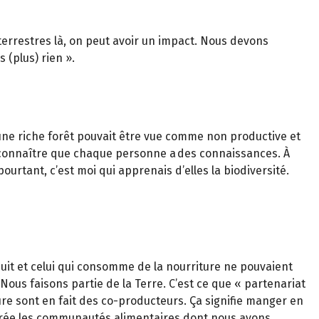
terrestres là, on peut avoir un impact. Nous devons
 (plus) rien ».
 une riche forêt pouvait être vue comme non productive et
econnaître que chaque personne a des connaissances. À
ourtant, c’est moi qui apprenais d’elles la biodiversité.
oduit et celui qui consomme de la nourriture ne pouvaient
ous faisons partie de la Terre. C’est ce que « partenariat
ure sont en fait des co-producteurs. Ça signifie manger en
i crée les communautés alimentaires dont nous avons