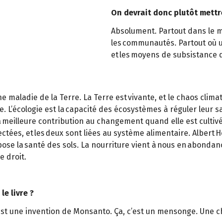
On devrait donc plutôt mettr
Absolument. Partout dans le mo
les communautés. Partout où u
et les moyens de subsistance d
e maladie de la Terre. La Terre est vivante, et le chaos cli
te. L’écologie est la capacité des écosystèmes à réguler leur 
la meilleure contribution au changement quand elle est cultivé
ectées, et les deux sont liées au système alimentaire. Albert H
ose la santé des sols. La nourriture vient à nous en abondance
e droit.
le livre ?
e est une invention de Monsanto. Ça, c’est un mensonge. Une c