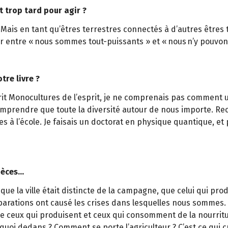
t trop tard pour agir ?
Mais en tant qu’êtres terrestres connectés à d’autres êtres 
r entre « nous sommes tout-puissants » et « nous n’y pouvons
tre livre ?
 écrit Monocultures de l’esprit, je ne comprenais pas comment
omprendre que toute la diversité autour de nous importe. R
s à l’école. Je faisais un doctorat en physique quantique, et p
spèces…
 que la ville était distincte de la campagne, que celui qui pr
parations ont causé les crises dans lesquelles nous sommes. N
 que ceux qui produisent et ceux qui consomment de la nourrit
a quoi dedans ? Comment se porte l’agriculteur ? C’est ce qu