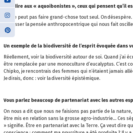
Que dire aux « aquoibonistes », ceux qui pensent qu’il es
On ne peut pas faire grand-chose tout seul. On désespère. 
dépasser la pensée anthropocentrique qui nous fait oscille
Un exemple de la biodiversité de l’esprit évoquée dans vo
Réellement, voir la biodiversité autour de soi. Quand j’ai
être remplacée par une monoculture d’eucalyptus. C’est c
Chipko, je rencontrais des femmes qui n’étaient jamais allée
Je dirais, donc : voir la diversité épistémique.
Vous parlez beaucoup de partenariat avec les autres e
On nous a dit que nous ne faisions pas partie de la nature,
être mis en relation sans la grosse agro-industrie… Ces sé
» signifie. Être en partenariat avec la Terre. Ça veut dire
conscience : comment ma nourriture a été produite ? Il y 