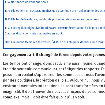
1952 Naissance de Vandana Shiva.
1978 Elle obtient un doctorat en physique quantique et en philosophie des sci
1991 Elle fonde Navdanya, institut de protection des semences paysannes.
1993 Elle reçoit le Right Livelihood Award, communément appelé « le prix Nobel
D’autres distinctions internationales suivront.
2023 Elle publie Mémoires terrestres, Éd. Rue de l’Echiquier, dernier d’une longu
L’engagement a-t-il changé de forme depuis votre jeunes
Les temps ont changé, donc l’activisme aussi. Jeune, quand 
était de soutenir, communiquer et rédiger des rapports. Et 
poison qui voulait s’approprier les semences et nous l’avons
par des politiques, la création de lois… Aujourd’hui, nous 
environnementales internationales sont transformées en in
imaginatif. Il doit trouver de nouvelles façons de se connec
complexe, mais il doit être fait quoi qu’il en soit.