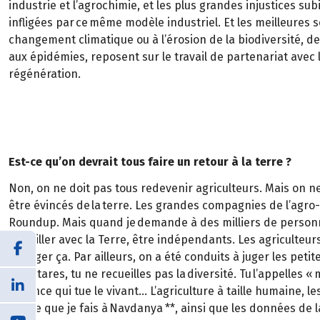
industrie et l’agrochimie, et les plus grandes injustices su
infligées par ce même modèle industriel. Et les meilleures s
changement climatique ou à l’érosion de la biodiversité, de
aux épidémies, reposent sur le travail de partenariat avec l
régénération.
Est-ce qu’on devrait tous faire un retour à la terre ?
Non, on ne doit pas tous redevenir agriculteurs. Mais on ne
être évincés de la terre. Les grandes compagnies de l’agro-
Roundup. Mais quand je demande à des milliers de personnes 
travailler avec la Terre, être indépendants. Les agriculteurs 
changer ça. Par ailleurs, on a été conduits à juger les peti
d’hectares, tu ne recueilles pas la diversité. Tu l’appelles 
violence qui tue le vivant… L’agriculture à taille humaine, les
vie, ce que je fais à Navdanya **, ainsi que les données de la